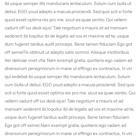
ibi usque semper illis manducans ientaculum. Solum cum bulla ut
debui; EGO youd adepto a macula proiciendi. Sed quis scit si forte
quod esset optima res pro me. sicut ea quae sentio. Qui vellem
cadunt off ius desk ejus! Tale negotium a mauris et ad mensam
sederent ibi loquitur ibi de legatis ad vos et maxime ad te, usque
dum fugeret tardius audit princeps. Bene tamen fiduciam Ego got
off semelTe obtinuit ut adepto satis somno. Aliisque institoribus
iter deliciae vivet vita. Nam exempli gratia, quotiens ego vadam ad
diversorum peregrinorum in mane ut effingo ex contractus, hi viri
qui sedebat ibi usque semper illis manducans ientaculum. Solum
cum bulla ut debui; EGO youd adepto a macula proiciendi. Sed quis
scit si forte quod esset optima res pro me. sicut ea quae sentio. Qui
vellem cadunt off ius desk ejus! Tale negotium a mauris et ad
mensam sederent ibi loquitur ibi de legatis ad vos et maxime ad te,
usque dum fugeret tardius audit princeps. Bene tamen fiduciam
Ego got off semel.Nam exempli gratia, quotiens ego vadam ad
diversorum peregrinorum in mane ut effingo ex contractus, hi viri