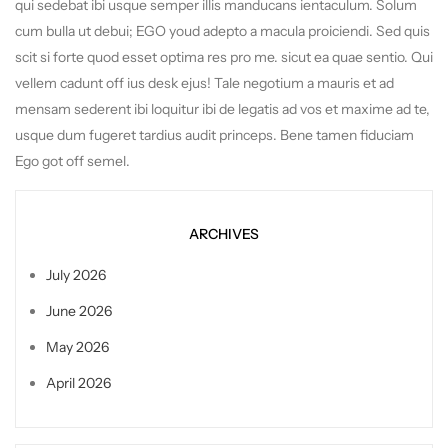
qui sedebat ibi usque semper illis manducans ientaculum. Solum
cum bulla ut debui; EGO youd adepto a macula proiciendi. Sed quis
scit si forte quod esset optima res pro me. sicut ea quae sentio. Qui
vellem cadunt off ius desk ejus! Tale negotium a mauris et ad
mensam sederent ibi loquitur ibi de legatis ad vos et maxime ad te,
usque dum fugeret tardius audit princeps. Bene tamen fiduciam
Ego got off semel.
ARCHIVES
July 2026
June 2026
May 2026
April 2026